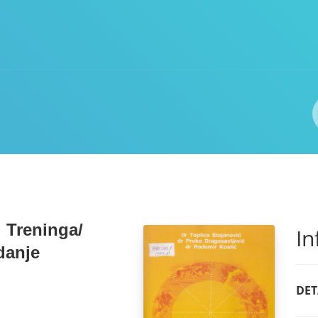
Autor(i)
ISBN/ISSN
Lokacija
g Treninga/
In
danje
DET