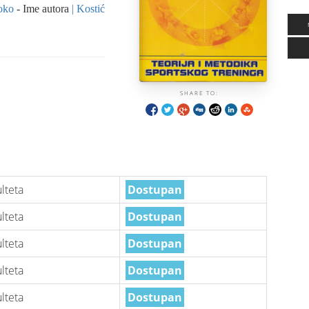
oko
- Ime autora
Kostić
SHARE TO:
lteta
Dostupan
lteta
Dostupan
lteta
Dostupan
lteta
Dostupan
lteta
Dostupan