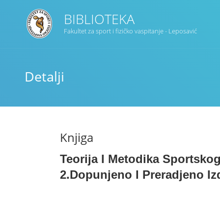
BIBLIOTEKA
Fakultet za sport i fizičko vaspitanje - Leposavić
Naslov
Detalji
Oblast(i)
Tip Kolekcije
Knjiga
Građa
Teorija I Metodika Sportsko
2.dopunjeno I Preradjeno Iz
Pretraga