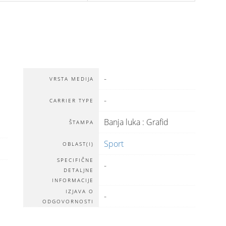
-
VRSTA MEDIJA
-
CARRIER TYPE
Banja luka : Grafid
ŠTAMPA
Sport
OBLAST(I)
SPECIFIČNE
-
DETALЈNE
INFORMACIJE
IZJAVA O
-
ODGOVORNOSTI