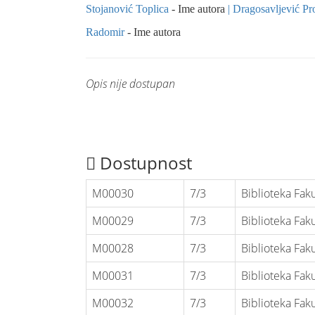
Stojanović Toplica
- Ime autora
Dragosavljević Pr
Radomir
- Ime autora
Opis nije dostupan
Dostupnost
M00030
7/3
Biblioteka Faku
M00029
7/3
Biblioteka Faku
M00028
7/3
Biblioteka Faku
M00031
7/3
Biblioteka Faku
M00032
7/3
Biblioteka Faku