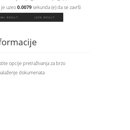
 je uzeo
0.0079
sekunda (e) da se završi
XML RESULT
JSON RESULT
formacije
stite opcije pretraživanja za brzo
nalaženje dokumenata