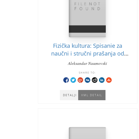
Fizička kultura: Spisanie za
naučni i stručni prašanja od
fizičkotaa kultura: vtar sizium
Aleksandar Naumovski
sport i fizičko vaspitanie na
SHARE TO:
mladete Ohrid
DETALJI
XML DETAIL