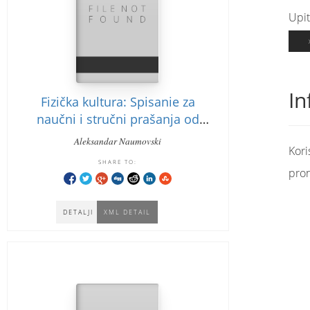
Upit
In
Fizička kultura: Spisanie za
naučni i stručni prašanja od
fizičkotaa kultura: vtar sizium
Aleksandar Naumovski
Kori
sport i fizičko vaspitanie na
SHARE TO:
mladete Ohrid 28,29 i 30
pro
septembrimpo
DETALJI
XML DETAIL