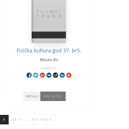
Fizička kultura god 37. br5.
Miladin Ilić
SHARE TO:
DETALJI
XML DETAIL
5
NEXT
LAST PAGE