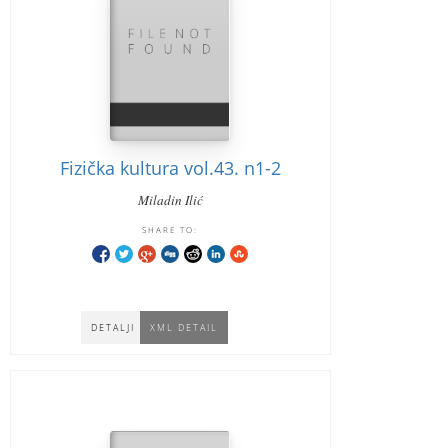
Fizička kultura vol.43. n1-2
Miladin Ilić
SHARE TO:
DETALJI
XML DETAIL