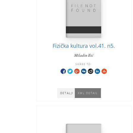
Fizička kultura vol.41. n5.
Miladin Ilić
SHARE TO:
DETALJI
XML DETAIL