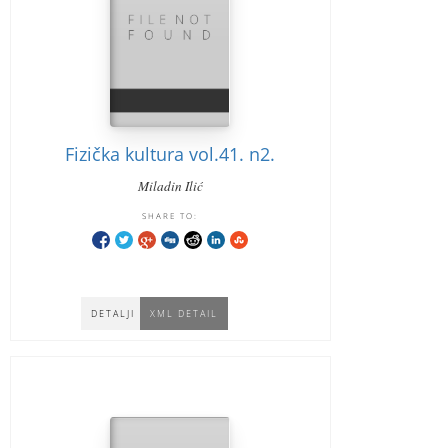
Fizička kultura vol.41. n2.
Miladin Ilić
SHARE TO:
DETALJI
XML DETAIL