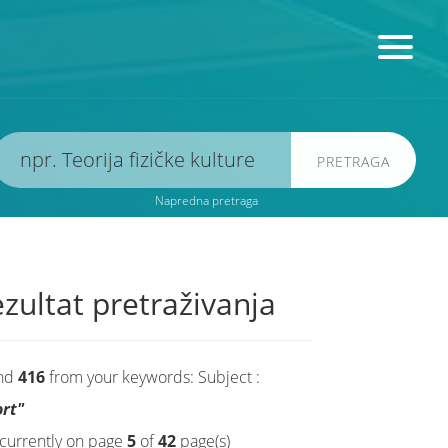
PRETRAGA
Napredna pretraga
zultat pretraživanja
nd
416
from your keywords:
Subject :
ort"
currently on page
5
of
42
page(s)