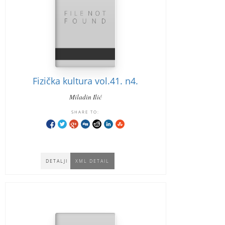
Fizička kultura vol.41. n4.
Miladin Ilić
SHARE TO:
DETALJI
XML DETAIL