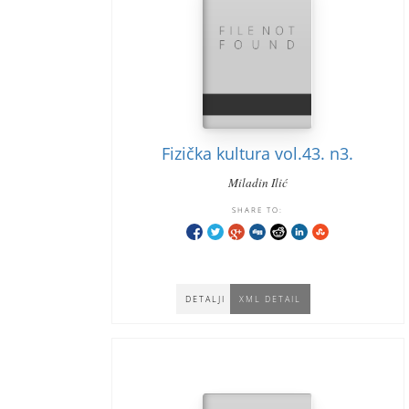
Fizička kultura vol.43. n3.
Miladin Ilić
SHARE TO:
DETALJI
XML DETAIL