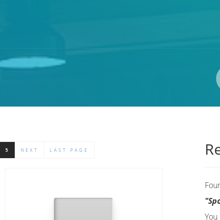
Autor(i)
ISBN/ISSN
Lokacija
Re
5
NEXT
LAST PAGE
Fou
"Sp
You 