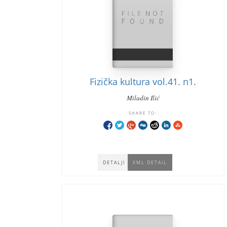
Fizička kultura vol.41. n1.
Miladin Ilić
SHARE TO:
DETALJI
XML DETAIL