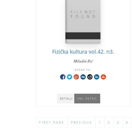
Fizička kultura vol.42. n3.
Miladin Ilić
SHARE TO:
DETALJI
XML DETAIL
FIRST PAGE
PREVIOUS
1
2
3
4